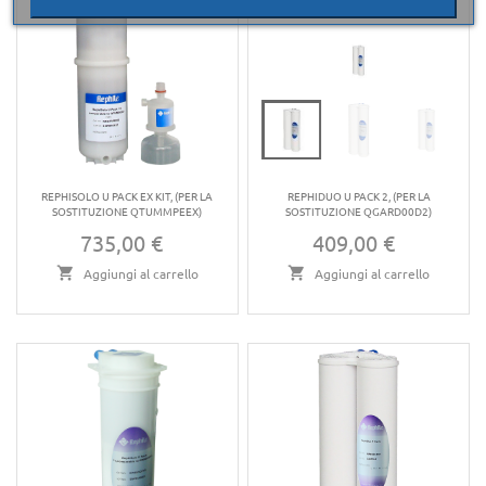
REPHISOLO U PACK EX KIT, (PER LA
REPHIDUO U PACK 2, (PER LA
SOSTITUZIONE QTUMMPEEX)
SOSTITUZIONE QGARD00D2)
735,00 €
409,00 €
Prezzo
Prezzo
Aggiungi al carrello
Aggiungi al carrello