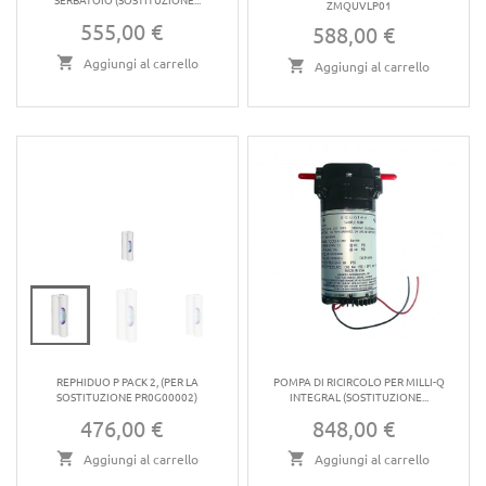
ZMQUVLP01
555,00 €
Prezzo
588,00 €
Prezzo
Aggiungi al carrello
Aggiungi al carrello
REPHIDUO P PACK 2, (PER LA
POMPA DI RICIRCOLO PER MILLI-Q
SOSTITUZIONE PR0G00002)
INTEGRAL (SOSTITUZIONE...
476,00 €
848,00 €
Prezzo
Prezzo
Aggiungi al carrello
Aggiungi al carrello