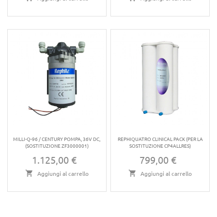
MILLI-Q-96 / CENTURY POMPA, 36V DC,
REPHIQUATRO CLINICAL PACK (PER LA
(SOSTITUZIONE ZF3000001)
SOSTITUZIONE CP4ALLRES)
1.125,00 €
799,00 €
Prezzo
Prezzo
Aggiungi al carrello
Aggiungi al carrello