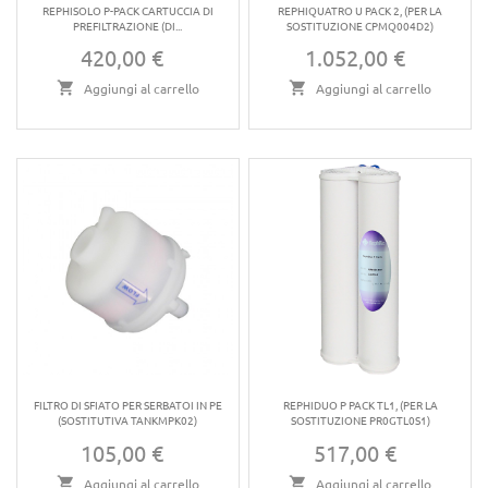
REPHISOLO P-PACK CARTUCCIA DI
REPHIQUATRO U PACK 2, (PER LA
PREFILTRAZIONE (DI...
SOSTITUZIONE CPMQ004D2)
420,00 €
1.052,00 €
Prezzo
Prezzo
Aggiungi al carrello
Aggiungi al carrello
FILTRO DI SFIATO PER SERBATOI IN PE
REPHIDUO P PACK TL1, (PER LA
(SOSTITUTIVA TANKMPK02)
SOSTITUZIONE PR0GTL0S1)
105,00 €
517,00 €
Prezzo
Prezzo
Aggiungi al carrello
Aggiungi al carrello