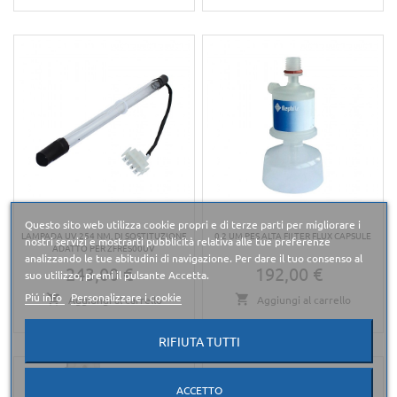
Questo sito web utilizza cookie propri e di terze parti per migliorare i
LAMPADA UV 254 NM, DI SOSTITUZIONE
0.2 UM PES ALTA FILTER FLUX CAPSULE
nostri servizi e mostrarti pubblicità relativa alle tue preferenze
ADATTO PER ZFRES00UV
analizzando le tue abitudini di navigazione. Per dare il tuo consenso al
243,00 €
192,00 €
Prezzo
Prezzo
suo utilizzo, premi il pulsante Accetta.
Piú info
Personalizzare i cookie
Aggiungi al carrello
Aggiungi al carrello
RIFIUTA TUTTI
ACCETTO