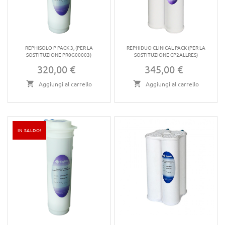
REPHISOLO P PACK 3, (PER LA
REPHIDUO CLINICAL PACK (PER LA
SOSTITUZIONE PR0G00003)
SOSTITUZIONE CP2ALLRES)
320,00 €
345,00 €
Prezzo
Prezzo
Aggiungi al carrello
Aggiungi al carrello
IN SALDO!