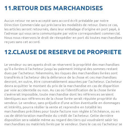
11.RETOUR DES MARCHANDISES
Aucun retour ne sera accepté sans accord écrit préalable par notre
Direction Commerciale qui précisera les modalités de retour. Dans ce cas,
les articles seront retournés, dans leur emballage d'origine en port payé, à
l'adresse qui vous sera communiquée par votre correspondant commercial.
Nous nous réservons le droit de réexpédier en port dû toutes marchandises
reçues sans cet accord.
12.CLAUSE DE RESERVE DE PROPRIETE
Le vendeur ou ses ayants droit se réservent la propriété des marchandises
qu'il a livrées à l'acheteur jusqu'au paiement intégral des sommes restant
dues par l'acheteur. Néanmoins, les risques des marchandises livrées sont
transférés à l'acheteur dès la délivrance de la chose et ces marchandises
devront, en outre, être convenablement assurées par l'acheteur. L'acheteur
devra acquitter le montant du prix de la marchandise en cas de disparition
par voie accidentelle ou non. Au cas où l'identification de la chose livrée
s'avèrerait impossible, toute marchandise dont les références seraient
identiques aux références de la chose livrée serait réputée propriété du
vendeur. Le vendeur, sans préjudice d'une action éventuelle en dommages
et intérêts, pourra résilier la vente et reprendre en totalité les
marchandises précitées pour toute facture non réglée à l'échéance, ou en
cas de détérioration manifeste du crédit de l'acheteur. Cette dernière
disposition sera valable même au regard des tiers qui voudraient saisir les
marchandises ou matériels livrés par le vendeur. Dans le cas où l'acheteur se