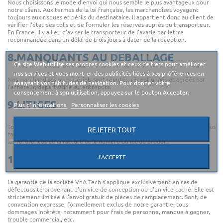
Nous choisissons le mode d'envoi qui nous semble le plus avantageux pour
notre client. Aux termes de la loi française, les marchandises voyagent
toujours aux risques et périls du destinataire. Il appartient donc au client de
vérifier l'état des colis et de formuler les réserves auprès du transporteur.
En France, il y a lieu d'aviser le transporteur de l'avarie par lettre
recommandée dans un délai de trois jours à dater de la réception.
8.MANQUANTS AU DEBALLAGE
Ce site Web utilise ses propres cookies et ceux de tiers pour améliorer
nos services et vous montrer des publicités liées à vos préférences en
Nos marchandises ou matériels sont réputés, réceptionnés et agréés par
analysant vos habitudes de navigation. Pour donner votre
l'acheteur, départ usine ou entrepôts.
consentement à son utilisation, appuyez sur le bouton Accepter.
9.LITIGES
Plus d'informations
Personnaliser les cookies
Toute réclamation sur la qualité d'un produit doit nous être adressée au plus
REJETER TOUT
tard dans les 15 jours suivant la livraison. Ne pas omettre de nous préciser
les références de la facture et le numéro du lot du produit.
J'ACCEPTE
10.GARANTIE
La garantie de la société VnA Tech s'applique exclusivement en cas de
défectuosité provenant d'un vice de conception ou d'un vice caché. Elle est
strictement limitée à l'envoi gratuit de pièces de remplacement. Sont, de
convention expresse, formellement exclus de notre garantie, tous
dommages intérêts, notamment pour frais de personne, manque à gagner,
trouble commercial, etc.