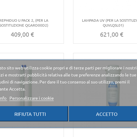
REPHIDUO U PACK 2, (PER LA
LAMPADA UV (PER LA SOSTITUZ
SOSTITUZIONE QGARD00D2)
QUVLQSL01)
409,00 €
621,00 €
Prezzo
Prezzo
to sito web utilizza cookie propri e di terze parti per migliorare i nostri
izi e mostrarti pubblicità relativa alle tue preferenze analizzando le tue
udini di navigazione. Per dare il tuo consenso al suo utilizzo, premi il
ante Accetta.
info
Personalizzare i cookie
RIFIUTA TUTTI
ACCETTO