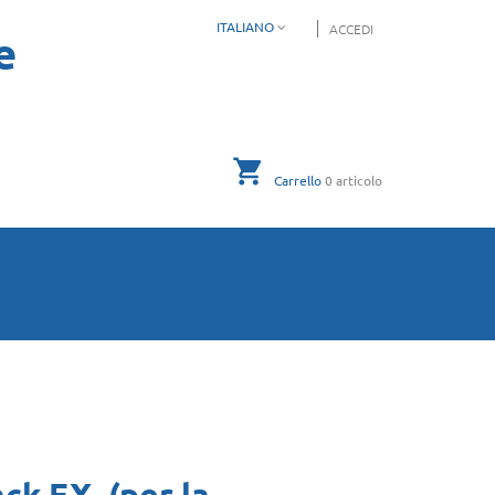
ITALIANO
ACCEDI
e
Carrello
0
articolo
ck EX, (per la