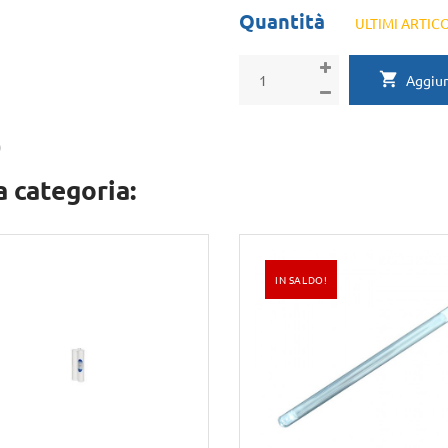
Quantità
ULTIMI ARTIC
Aggiun
)
a categoria:
IN SALDO!