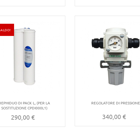
SALDO!
REPHIDUO DI PACK L, (PER LA
REGOLATORE DI PRESSION
SOSTITUZIONE CPDI000L1)
340,00 €
290,00 €
Prezzo
Prezzo