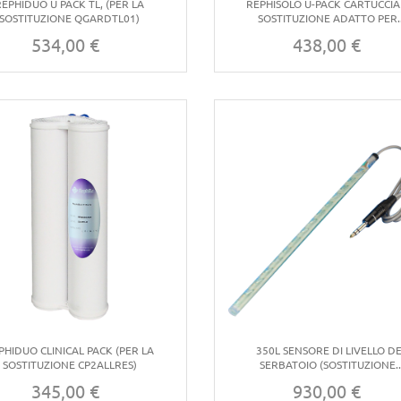
REPHIDUO U PACK TL, (PER LA
REPHISOLO U-PACK CARTUCCIA 
SOSTITUZIONE QGARDTL01)
SOSTITUZIONE ADATTO PER..
534,00 €
438,00 €
Prezzo
Prezzo
PHIDUO CLINICAL PACK (PER LA
350L SENSORE DI LIVELLO D
SOSTITUZIONE CP2ALLRES)
SERBATOIO (SOSTITUZIONE..
345,00 €
930,00 €
Prezzo
Prezzo