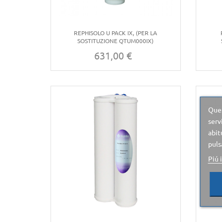
REPHISOLO U PACK IX, (PER LA
SOSTITUZIONE QTUM000IX)
631,00 €
Prezzo
Ques
serv
abit
puls
Piú 