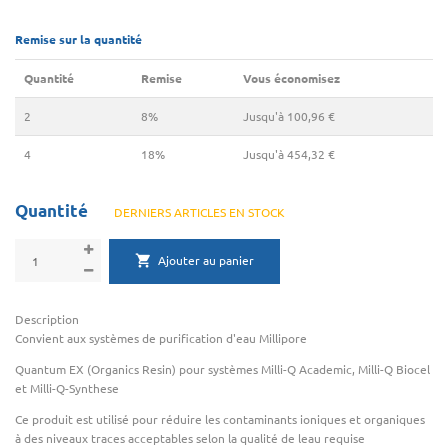
Remise sur la quantité
Quantité
Remise
Vous économisez
2
8%
Jusqu'à 100,96 €
4
18%
Jusqu'à 454,32 €
Quantité
DERNIERS ARTICLES EN STOCK
Ajouter au panier
Description
Convient aux systèmes de purification d'eau Millipore
Quantum EX (Organics Resin) pour systèmes Milli-Q Academic, Milli-Q Biocel
et Milli-Q-Synthese
Ce produit est utilisé pour réduire les contaminants ioniques et organiques
à des niveaux traces acceptables selon la qualité de leau requise