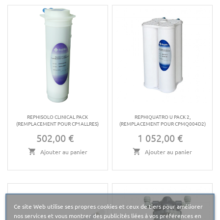
REPHISOLO CLINICAL PACK
REPHIQUATRO U PACK 2,
(REMPLACEMENT POUR CP1ALLRES)
(REMPLACEMENT POUR CPMQ004D2)
502,00 €
1 052,00 €
Prix
Prix
Ajouter au panier
Ajouter au panier
Ce site Web utilise ses propres cookies et ceux de tiers pour améliorer
nos services et vous montrer des publicités liées à vos préférences en