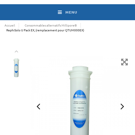
MENU
Accueil
Consommables alternatifs Millipore®
RephiSolo U Pack EX, (remplacement pour QTUM000EX)