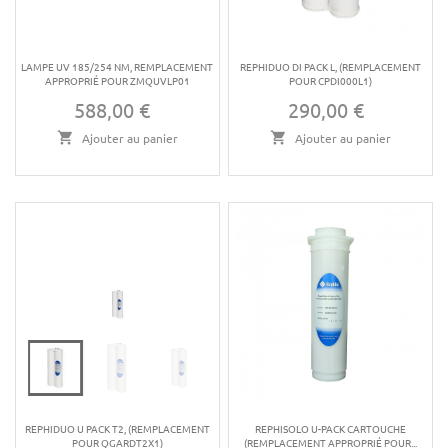
LAMPE UV 185/254 NM, REMPLACEMENT
REPHIDUO DI PACK L, (REMPLACEMENT
APPROPRIÉ POUR ZMQUVLP01
POUR CPDI000L1)
588,00 €
290,00 €
Prix
Prix
Ajouter au panier
Ajouter au panier
REPHIDUO U PACK T2, (REMPLACEMENT
REPHISOLO U-PACK CARTOUCHE
POUR QGARDT2X1)
(REMPLACEMENT APPROPRIÉ POUR...