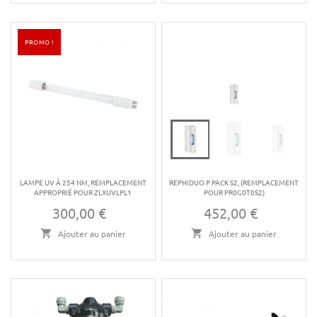
PROMO !
LAMPE UV À 254 NM, REMPLACEMENT
REPHIDUO P PACK S2, (REMPLACEMENT
APPROPRIÉ POUR ZLXUVLPL1
POUR PR0G0T0S2)
300,00 €
452,00 €
Prix
Prix
Ajouter au panier
Ajouter au panier